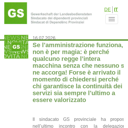
Salta
DE
IT
al
contenuto
Toggle
principale
navigat
16.07.2026
Se l’amministrazione funziona,
non è per magia: è perché
qualcuno regge l’intera
macchina senza che nessuno se
ne accorga! Forse è arrivato il
momento di chiedersi perché
chi garantisce la continuità dei
servizi sia sempre l’ultimo a
essere valorizzato
Il sindacato GS provinciale ha proposto
nell’ultimo incontro con la delegazione