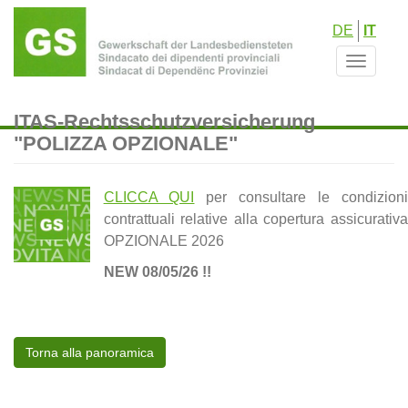
Salta
DE
IT
al
contenuto
Toggle
principale
navigat
ITAS-Rechtsschutzversicherung
"POLIZZA OPZIONALE"
CLICCA QUI
per consultare le condizioni
contrattuali relative alla copertura assicurativa
OPZIONALE 2026
NEW 08/05/26 !!
Torna alla panoramica