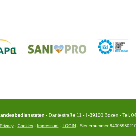
Landesbediensteten
- Dantestraße 11 - I -39100 Bozen - Tel. 
Privacy
-
Cookies
-
Impressum
-
LOGIN
- Steuernummer 9400595021