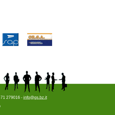
0471 279016 -
info@gs.bz.it
0