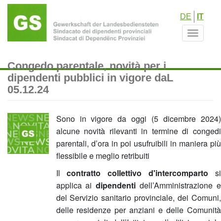
Salta
DE
IT
al
contenuto
Toggle
principale
navigat
Congedo parentale, novità per i
dipendenti pubblici in vigore daL
05.12.24
Sono in vigore da oggi (5 dicembre 2024)
alcune novità rilevanti in termine di congedi
parentali, d’ora in poi usufruibili in maniera più
flessibile e meglio retribuiti
Il
contratto collettivo d'intercomparto
s
applica ai
dipendenti
dell’Amministrazione 
del Servizio sanitario provinciale, dei Comuni,
delle residenze per anziani e delle Comunità